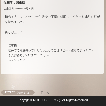
投稿者：深夜様
ご来店日 2026年06月20日
初めて入りましたが、一生懸命で丁寧に対応してくださり非常に好感
を持ちました。
ありがとう！
深夜様
初めてで好感持っていただいたってこはリピート確定ですね！(^^♪
またお待ちしています！(^_-)-☆
スタッフだい
MOTEJO（モテジョ）
口コミ
Copyright© MOTEJO（モテジョ） All Rights Reserved.