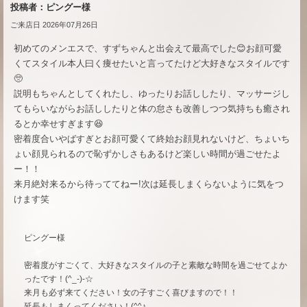
投稿者：ピングー様
ご来店日 2026年07月26日
初めてのメンエスで、すずちゃんと出会えて最高でした😊お顔可愛
くてスタイル本人曰く痩せたいと言ってたけど大好きなスタイルです
🥺
説明もちゃんとしてくれたし、ゆったりお話ししたり、マッサージし
てもらいながらお話ししたりと体の怠さも改善しつつ気持ちも癒され
るとか幸せすぎます😆
密着度合いやばすぎとお顔可愛くて終始お顔見れないけど、ちょいち
ょい顔見られるので恥ずかしさもあるけど楽しい時間が過ごせたよ
ー！！
来月絶対来るから待っててねー!次は延長しまくらないように気をつ
けます笑
ピングー様
密着度がすごくて、大好きなスタイルの子と素敵な時間を過ごせてよか
ったです！(^_-)-☆
来月も必ず来てください！女の子すごく喜びますので！！
延長もしまくってください！(^^♪