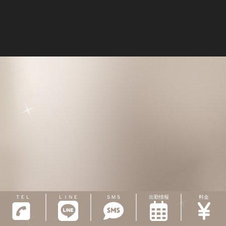
ＴＥＬ
ＬＩＮＥ
ＳＭＳ
出勤情報
料金