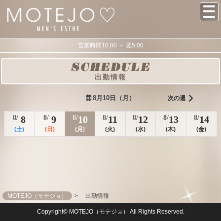
営業時間10:00 ～ 翌5:00
SCHEDULE
出勤情報
8月10日（月）
次の週
8/
8
8/
9
8/
10
8/
11
8/
12
8/
13
8/
14
(土)
(日)
(月)
(火)
(水)
(木)
(金)
MOTEJO（モテジョ）
出勤情報
Copyright© MOTEJO（モテジョ） All Rights Reserved.